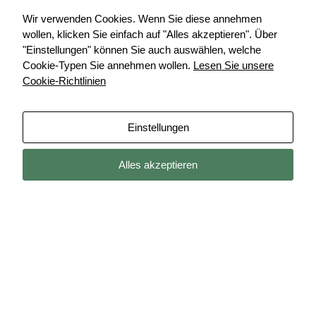
Meditation ist unglaublich energetisierend und löst auch
Wir verwenden Cookies. Wenn Sie diese annehmen
Blockaden, die durch Traumata verursacht wurden und den
wollen, klicken Sie einfach auf "Alles akzeptieren". Über
freien Energiefluss behindern.
"Einstellungen" können Sie auch auswählen, welche
Such Dir einen erfahrenen Yogalehrer, der Dich bei der
Cookie-Typen Sie annehmen wollen.
Lesen Sie unsere
Chakren-Meditation anleitet oder finde eine angeleitete
Cookie-Richtlinien
Chakren-Meditation für Anfänger auf YouTube oder einem
anderen Medium. Auf diese Weise lernst Du, wo sich jedes
Chakra befindet. Später kannst Du die Chakren-Meditation
Einstellungen
selbst durchführen und Dich sogar selbst heilen.
Alles akzeptieren