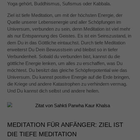
Yoga gehört, Buddhismus, Sufismus oder Kabbala.
Ziel ist tiefe Meditation, um mit der höchsten Energie, der
Quelle unserer Lebensenergie und aller Schöpfungen im
Notwendig
Universum, verbunden zu sein, denn Meditation ist viel mehr
Diese
als nur Entspannung des Geistes. Es ist ein Seinszustand, in
Cookies
dem Du in das Göttliche eintauchst. Durch tiefe Meditation
sind nicht
erweiterst Du Dein Bewusstsein und bleibst so in tiefer
optional.
Sie werden
Verbundenheit. Sobald du verbunden bist, kannst du die
benötigt,
göttliche Energie lenken, um alles zu erschaffen, was Du
damit die
möchtest. Du besitzt das gleiche Schöpferpotential wie das
Website
funktioniert.
Universum. Du kannst positive Energie auf die Erde bringen,
die Kriege und andere Katastrophen zu verhindern vermag.
Und Du kannst dich selbst und andere heilen.
Statistik
Mit diesen
Cookies
können wir die
Funktionsweise
und Struktur
MEDITATION FÜR ANFÄNGER: ZIEL IST
der Website
DIE TIEFE MEDITATION
auf Basis der
Nutzung