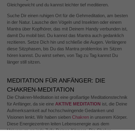
Gleichgewicht und du kannst leichter tief meditieren.
Suche Dir einen ruhigen Ort für die Gehmeditation, am besten
in der Natur. Lausche den Vögeln und Insekten oder einem
Mantra über Kopfhörer, das mit Deinem Handy verbunden ist,
damit Du mobil bist. Du kannst das Mantra auch gedanklich
rezitieren. Setze Dich hin und schließe die Augen. Verlängere
diese Sitzphasen, bis Du das Mantra problemlos im Sitzen
hören kannst. Du wirst sehen, von Tag zu Tag kannst Du
länger still sitzen.
MEDITATION FÜR ANFÄNGER: DIE
CHAKREN-MEDITATION
Die Chakren-Meditation ist eine großartige Meditationstechnik
für Anfänger, da sie eine
AKTIVE MEDITATION
ist, die Deine
Aufmerksamkeit auf hochschwingende Gedanken und
Visionen lenkt. Wir haben sieben
Chakren
in unserem Körper.
Diese Energiezentren leiten Lebensenergie aus dem
Universum an jede Zelle Deines Körpers. Die Chakra-