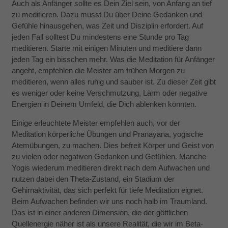
Auch als Anfänger sollte es Dein Ziel sein, von Anfang an tief
verbessern.
zu meditieren. Dazu musst Du über Deine Gedanken und
Gefühle hinausgehen, was Zeit und Disziplin erfordert. Auf
jeden Fall solltest Du mindestens eine Stunde pro Tag
Erfahrung
meditieren. Starte mit einigen Minuten und meditiere dann
Damit unsere
Website
jeden Tag ein bisschen mehr. Was die Meditation für Anfänger
während
angeht, empfehlen die Meister am frühen Morgen zu
Ihres
meditieren, wenn alles ruhig und sauber ist. Zu dieser Zeit gibt
Besuchs so
es weniger oder keine Verschmutzung, Lärm oder negative
gut wie
möglich
Energien in Deinem Umfeld, die Dich ablenken könnten.
funktioniert.
Wenn Sie
Einige erleuchtete Meister empfehlen auch, vor der
diese
Meditation körperliche Übungen und Pranayana, yogische
Cookies
Atemübungen, zu machen. Dies befreit Körper und Geist von
ablehnen,
verschwinden
zu vielen oder negativen Gedanken und Gefühlen. Manche
einige
Yogis wiederum meditieren direkt nach dem Aufwachen und
Funktionen
nutzen dabei den Theta-Zustand, ein Stadium der
von der
Website.
Gehirnaktivität, das sich perfekt für tiefe Meditation eignet.
Beim Aufwachen befinden wir uns noch halb im Traumland.
Das ist in einer anderen Dimension, die der göttlichen
Marketing
Quellenergie näher ist als unsere Realität, die wir im Beta-