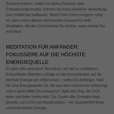
Indem Sie uns Ihre
Zustand erleben. Selbst im Alpha-Zustand, dem
Interessen und Ihr
Entspannungsmodus, können wir keine wirkliche Verbindung
Verhalten beim
zum Göttlichen aufbauen. Wenn Dein Geist morgens ruhig
Besuch unserer
Website mitteilen,
ist, dann nutze diesen verträumten Zustand für tiefe
erhöhen Sie die
Meditation. Mit der Zeit kommst Du dorthin, wann immer Du
Wahrscheinlichkeit,
möchtest.
personalisierte
Inhalte und
Angebote zu
sehen.
MEDITATION FÜR ANFÄNGER:
FOKUSSIERE AUF DIE HÖCHSTE
ENERGIEQUELLE
Es gibt viele wirksame Techniken, um tief zu meditieren
Erleuchteten Meistern zufolge ist die Konzentration auf die
höchste Energie am effektivsten – selbst für Anfänger. Stell
Dir eine Energiequelle vor, die aus dem Universum entspringt
und in deren Mitte Du eintauchst. Spür den Sog, der Dich
tiefer und tiefer hineinzieht. Die Quelle aller Energien liegt
jenseits von Licht und Manifestation – ein Quantenfeld freier
unmanifestierter Energie.