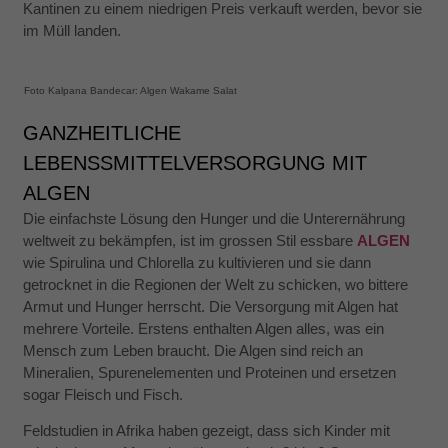
Kantinen zu einem niedrigen Preis verkauft werden, bevor sie
Mit diesen
im Müll landen.
Cookies
können wir die
Funktionsweise
und Struktur
Foto Kalpana Bandecar: Algen Wakame Salat
der Website
auf Basis der
GANZHEITLICHE
Nutzung
verbessern.
LEBENSSMITTELVERSORGUNG MIT
ALGEN
Die einfachste Lösung den Hunger und die Unterernährung
Erfahrung
Damit unsere
weltweit zu bekämpfen, ist im grossen Stil essbare
ALGEN
Website
wie Spirulina und Chlorella zu kultivieren und sie dann
während
getrocknet in die Regionen der Welt zu schicken, wo bittere
Ihres
Besuchs so
Armut und Hunger herrscht. Die Versorgung mit Algen hat
gut wie
mehrere Vorteile. Erstens enthalten Algen alles, was ein
möglich
Mensch zum Leben braucht. Die Algen sind reich an
funktioniert.
Mineralien, Spurenelementen und Proteinen und ersetzen
Wenn Sie
diese
sogar Fleisch und Fisch.
Cookies
ablehnen,
Feldstudien in Afrika haben gezeigt, dass sich Kinder mit
verschwinden