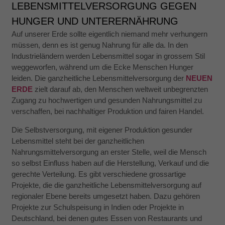
LEBENSMITTELVERSORGUNG GEGEN
HUNGER UND UNTERERNÄHRUNG
Auf unserer Erde sollte eigentlich niemand mehr verhungern
müssen, denn es ist genug Nahrung für alle da. In den
Industrieländern werden Lebensmittel sogar in grossem Stil
weggeworfen, während um die Ecke Menschen Hunger
leiden. Die ganzheitliche Lebensmittelversorgung der
NEUEN
ERDE
zielt darauf ab, den Menschen weltweit unbegrenzten
Zugang zu hochwertigen und gesunden Nahrungsmittel zu
verschaffen, bei nachhaltiger Produktion und fairen Handel.
Notwendig
Diese
Die Selbstversorgung, mit eigener Produktion gesunder
Cookies
Lebensmittel steht bei der ganzheitlichen
sind nicht
optional.
Nahrungsmittelversorgung an erster Stelle, weil die Mensch
Sie werden
so selbst Einfluss haben auf die Herstellung, Verkauf und die
benötigt,
gerechte Verteilung. Es gibt verschiedene grossartige
damit die
Website
Projekte, die die ganzheitliche Lebensmittelversorgung auf
funktioniert.
regionaler Ebene bereits umgesetzt haben. Dazu gehören
Projekte zur Schulspeisung in Indien oder Projekte in
Deutschland, bei denen gutes Essen von Restaurants und
Statistik