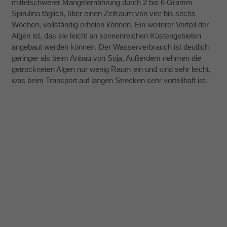
mittelschwerer Mangelernährung durch 2 bis 6 Gramm
einige
Spirulina täglich, über einen Zeitraum von vier bis sechs
Funktionen
von der
Wochen, vollständig erholen können. Ein weiterer Vorteil der
Website.
Algen ist, das sie leicht an sonnenreichen Küstengebieten
angebaut werden können. Der Wasserverbrauch ist deutlich
geringer als beim Anbau von Soja. Außerdem nehmen die
Marketing
getrockneten Algen nur wenig Raum ein und sind sehr leicht,
Indem Sie uns Ihre
was beim Transport auf langen Strecken sehr vorteilhaft ist.
Interessen und Ihr
Verhalten beim
Besuch unserer
Website mitteilen,
erhöhen Sie die
Wahrscheinlichkeit,
personalisierte
Inhalte und
Angebote zu
sehen.