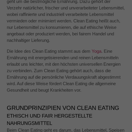
geht um die bestmögliche Ernährung. Dazu gehört der
Verzehr natürlicher, frischer und unverarbeiteter Lebensmittel,
wobei raffinierte und industriell verarbeitete Lebensmittel
vermieden oder minimiert werden. Clean Eating heißt auch,
nur Lebensmittel zu konsumieren, die auf ethische Weise
Notwendig
angebaut oder produziert werden, bei fairem Handel und
Diese
nachhaltiger Lieferung.
Cookies
sind nicht
Die Idee des Clean Eating stammt aus dem
Yoga
. Eine
optional.
Sie werden
Ernährung mit energetisierenden und reinen Lebensmitteln
benötigt,
erlaubt uns leichter, mit den höchsten universellen Energien
damit die
zu verbinden. Zum Clean Eating gehört auch, dass die
Website
funktioniert.
Ernährung auf die persönliche Verdauungskraft abgestimmt
wird. Auf diese Weise fördert Clean Eating die allgemeine
Gesundheit und beugt Krankheiten vor.
Statistik
Mit diesen
Cookies
GRUNDPRINZIPIEN VON CLEAN EATING
können wir die
ETHISCH UND FAIR HERGESTELLTE
Funktionsweise
und Struktur
NAHRUNGSMITTEL
der Website
Beim Clean Eating geht es darum, das Lebensmittel, Speisen
auf Basis der