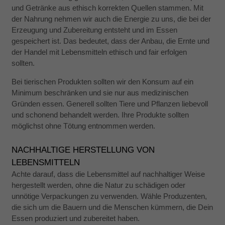
Nutzung
und Getränke aus ethisch korrekten Quellen stammen. Mit
verbessern.
der Nahrung nehmen wir auch die Energie zu uns, die bei der
Erzeugung und Zubereitung entsteht und im Essen
gespeichert ist. Das bedeutet, dass der Anbau, die Ernte und
Erfahrung
der Handel mit Lebensmitteln ethisch und fair erfolgen
Damit unsere
sollten.
Website
während
Bei tierischen Produkten sollten wir den Konsum auf ein
Ihres
Besuchs so
Minimum beschränken und sie nur aus medizinischen
gut wie
Gründen essen. Generell sollten Tiere und Pflanzen liebevoll
möglich
und schonend behandelt werden. Ihre Produkte sollten
funktioniert.
möglichst ohne Tötung entnommen werden.
Wenn Sie
diese
Cookies
NACHHALTIGE HERSTELLUNG VON
ablehnen,
verschwinden
LEBENSMITTELN
einige
Achte darauf, dass die Lebensmittel auf nachhaltiger Weise
Funktionen
hergestellt werden, ohne die Natur zu schädigen oder
von der
Website.
unnötige Verpackungen zu verwenden. Wähle Produzenten,
die sich um die Bauern und die Menschen kümmern, die Dein
Essen produziert und zubereitet haben.