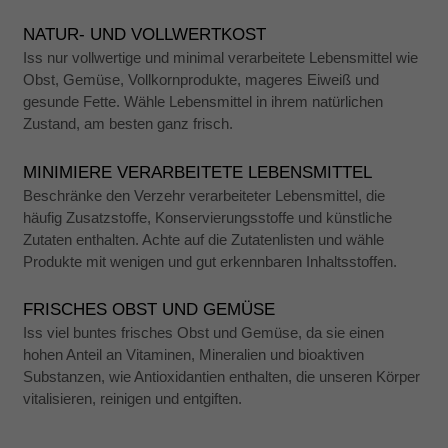
Marketing
Indem Sie uns Ihre
NATUR- UND VOLLWERTKOST
Interessen und Ihr
Verhalten beim
Iss nur vollwertige und minimal verarbeitete Lebensmittel wie
Besuch unserer
Obst, Gemüse, Vollkornprodukte, mageres Eiweiß und
Website mitteilen,
gesunde Fette. Wähle Lebensmittel in ihrem natürlichen
erhöhen Sie die
Wahrscheinlichkeit,
Zustand, am besten ganz frisch.
personalisierte
Inhalte und
MINIMIERE VERARBEITETE LEBENSMITTEL
Angebote zu
sehen.
Beschränke den Verzehr verarbeiteter Lebensmittel, die
häufig Zusatzstoffe, Konservierungsstoffe und künstliche
Zutaten enthalten. Achte auf die Zutatenlisten und wähle
Produkte mit wenigen und gut erkennbaren Inhaltsstoffen.
FRISCHES OBST UND GEMÜSE
Iss viel buntes frisches Obst und Gemüse, da sie einen
hohen Anteil an Vitaminen, Mineralien und bioaktiven
Substanzen, wie Antioxidantien enthalten, die unseren Körper
vitalisieren, reinigen und entgiften.